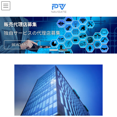
コ
ナ
ン
ビ
テ
ゲ
ン
ー
ツ
シ
販売代理店募集
へ
ョ
独自サービスの代理店募集
ス
ン
キ
に
ッ
移
READ MORE
プ
動